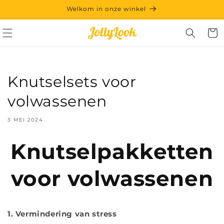
Meteen
Welkom in onze winkel
naar de
content
Winkelwa
Knutselsets voor
volwassenen
3 MEI 2024
Knutselpakketten
voor volwassenen
1. Vermindering van stress