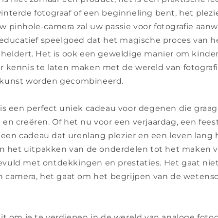
nterde fotograaf of een beginneling bent, het plezi
 pinhole-camera zal uw passie voor fotografie aanw
 educatief speelgoed dat het magische proces van 
heldert. Het is ook een geweldige manier om kinde
 kennis te laten maken met de wereld van fotografie
kunst worden gecombineerd.
is een perfect uniek cadeau voor degenen die graag
en creëren. Of het nu voor een verjaardag, een fee
is een cadeau dat urenlang plezier en een leven lang
an het uitpakken van de onderdelen tot het maken v
 gevuld met ontdekkingen en prestaties. Het gaat nie
n camera, het gaat om het begrijpen van de wetens
it om je te verdiepen in de wereld van analoge foto