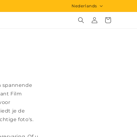
T
Nederlands
a
Inloggen
Winkelwagen
a
l
en spannende
tant Film
voor
iedt je de
htige foto's.
rervaring. Of u