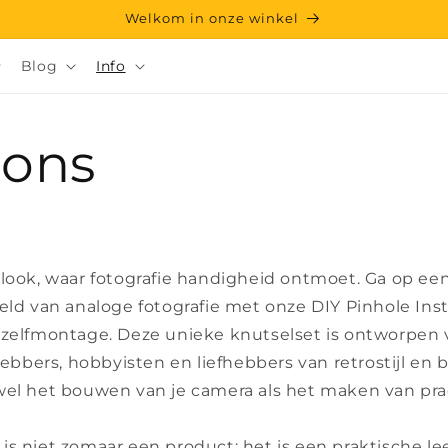
Welkom in onze winkel
Blog
Info
 ons
ylook, waar fotografie handigheid ontmoet. Ga op e
eld van analoge fotografie met onze DIY Pinhole Ins
 zelfmontage. Deze unieke knutselset is ontworpen 
fhebbers, hobbyisten en liefhebbers van retrostijl en b
wel het bouwen van je camera als het maken van prac
s niet zomaar een product; het is een praktische lee