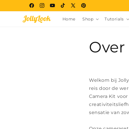
Meteen
naar de
Facebook
Instagram
YouTube
TikTok
X
Pinterest
content
(voorheen
Home
Shop
Tutorials
Twitter)
Over
Welkom bij Joll
reis door de wer
Camera Kit voor
creativiteitslie
sensatie van zo
Onze cameraset i