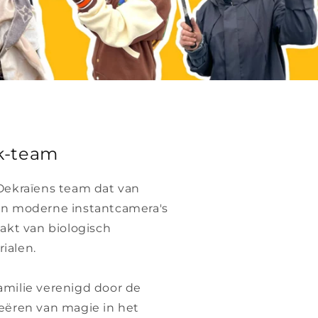
ok-team
 Oekraïens team dat van
 en moderne instantcamera's
aakt van biologisch
ialen.
amilie verenigd door de
reëren van magie in het