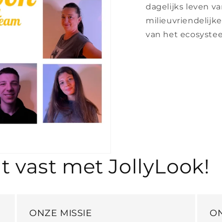
dagelijks leven v
milieuvriendelijk
van het ecosyste
 vast met JollyLook!
ONZE MISSIE
O