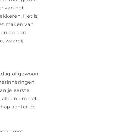
er van het
akkeren. Het is
het maken van
ren op een
, waarbij
stdag of gewoon
 herinneringen
an je eerste
t alleen om het
chap achter de
grafie met