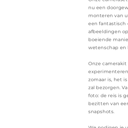
nu een doorgewi
monteren van uw
een fantastisch
afbeeldingen op
boeiende manier
wetenschap en 
Onze camerakit 
experimenteren 
zomaar is, het 
zal bezorgen. V
foto: de reis is
bezitten van ee
snapshots.
We nodigen je u