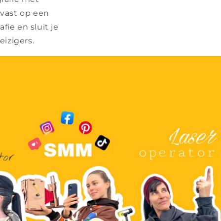
 vast op een
ie en sluit je
izigers.