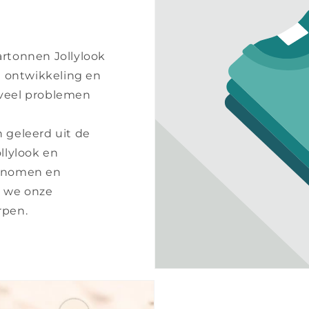
rtonnen Jollylook
e ontwikkeling en
veel problemen
 geleerd uit de
llylook en
genomen en
p we onze
rpen.