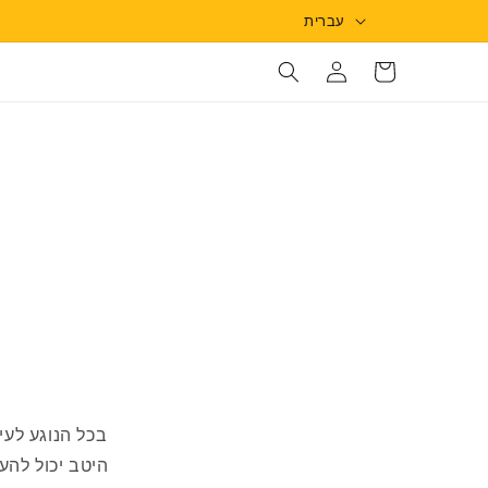
L
עברית
a
Log
Cart
n
in
g
u
a
g
e
בכל הנוגע לעי
היטב יכול להע