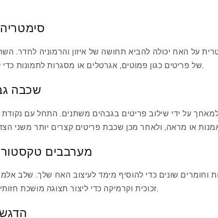
1. סימטרי
רית על האח יכולה להביא תחושה של איזון והרמוניה לחדר. הש
של פריטים כגון פמוטים, אגרטלים או מסגרות לתמונות כדי להשיג מראה קלאסי.
2. שכבה ג
י למאחך על ידי שילוב פריטים בגבהים משתנים. התחל עם נקודת 
3. מערבבים טקסטור
 וחומרים שונים כדי להוסיף מימד לעיצוב האח שלך. שלב אלמנ
זכוכית וקרמיקה כדי ליצור תצוגה מושכת חזותית שמושכת את העין.
4. הדג