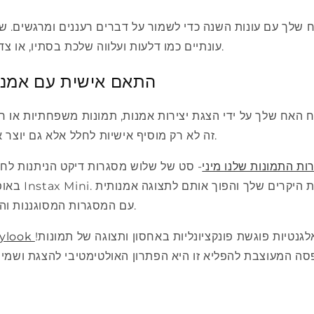
 שלך עם עונות השנה כדי לשמור על דברים רעננים ומרגשים. ש
עונתיים כמו דלעות ועלווה שלכת בסתיו, או צדפים ועצי סחף בקיץ.
5. התאם אישית עם אמנ
 האח שלך על ידי הצגת יצירות אמנות, תמונות משפחתיות או ח
זה לא רק מוסיף אישיות לחלל אלא גם יוצר אווירה חמה ומזמינה.
ות התמונות שלנו מיני
- סט של שלוש מסגרות דיקט הניתנות לחיב
באופן בלעדי עבור
עם המסגרות המסוגננות והרב-תכליתיות האלה.
גנטיות פוגשת פונקציונליות באחסון ותצוגה של תמונות!
ה המעוצבת להפליא זו היא הפתרון האולטימטיבי להצגת ושמירה על תמונו