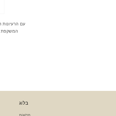
עם הרעיונות 
המשקפת את
בלוג
חֲדָשׁוֹת