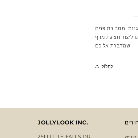
ננת ומסבירת פנים
ו ליצור תצוגת מדף
שמדברת אליכם.
לַחֲלוֹק
ירים
JOLLYLOOK INC.
251 LITTLE FALLS DR,
לחפש