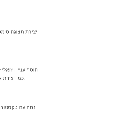
יצירת תצוגה סימט
הוסף עניין ויזואל
כמו יצירת אמנות או מראה, ולאחר מכן שכבת פריטים קצרים יותר משני הצדדים כדי ליצור עומק.
נסה עם טקסטורות