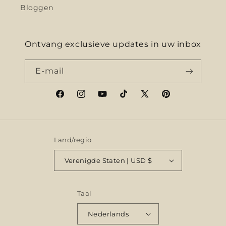
Bloggen
Ontvang exclusieve updates in uw inbox
E‑mail
Facebook
Instagram
YouTube
TikTok
X
Pinterest
(voorheen
Twitter)
Land/regio
Verenigde Staten | USD $
Taal
Nederlands