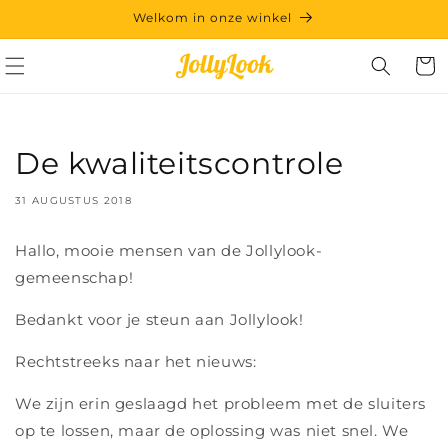
Meteen
Welkom in onze winkel
naar de
content
Winkelwa
De kwaliteitscontrole
31 AUGUSTUS 2018
Hallo, mooie mensen van de Jollylook-
gemeenschap!
Bedankt voor je steun aan Jollylook!
Rechtstreeks naar het nieuws:
We zijn erin geslaagd het probleem met de sluiters
op te lossen, maar de oplossing was niet snel. We