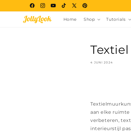
Meteen
naar de
Facebook
Instagram
YouTube
TikTok
X
Pinterest
content
(voorheen
Home
Shop
Tutorials
Twitter)
Textie
4 JUNI 2024
Textielmuurkuns
aan elke ruimte 
verbeteren, text
interieurstijl pas