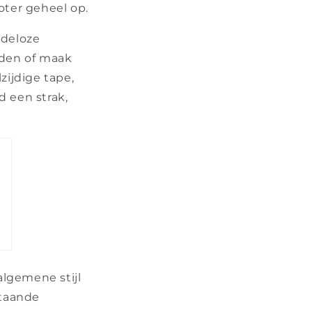
oter geheel op.
ndeloze
rden of maak
zijdige tape,
d een strak,
algemene stijl
staande