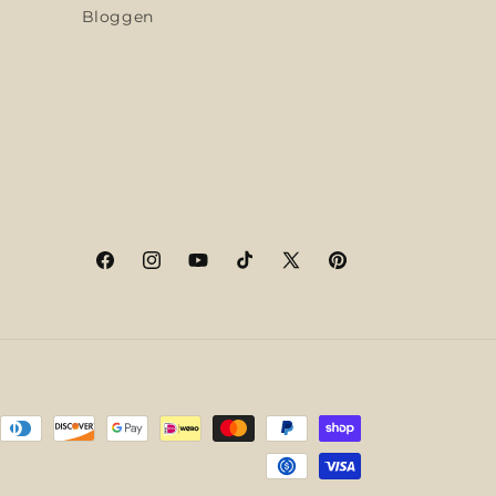
Bloggen
Facebook
Instagram
YouTube
TikTok
X
Pinterest
(voorheen
Twitter)