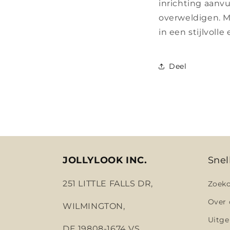
inrichting aanv
overweldigen. M
in een stijlvol
Deel
JOLLYLOOK INC.
Snel
251 LITTLE FALLS DR,
Zoeko
Over 
WILMINGTON,
Uitge
DE 19808-1674 VS