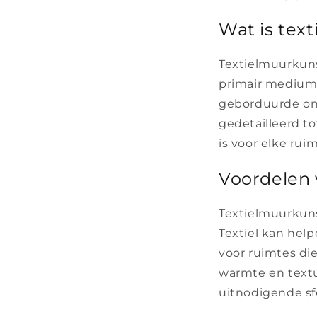
Wat is tex
Textielmuurkunst
primair medium.
geborduurde ont
gedetailleerd t
is voor elke ruim
Voordelen 
Textielmuurkuns
Textiel kan hel
voor ruimtes di
warmte en textu
uitnodigende sf