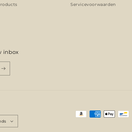
roducts
Servicevoorwaarden
w inbox
Betaalmethoden
nds