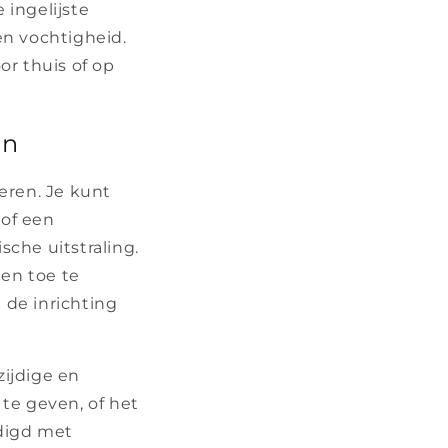
 ingelijste
en vochtigheid.
r thuis of op
en
eren. Je kunt
 of een
che uitstraling.
en toe te
 de inrichting
zijdige en
 te geven, of het
rdigd met