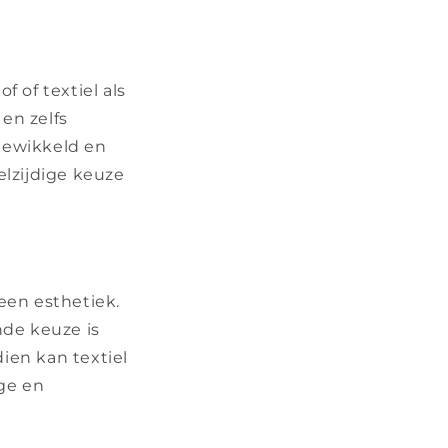
 of textiel als
en zelfs
gewikkeld en
elzijdige keuze
een esthetiek.
nde keuze is
ien kan textiel
ge en