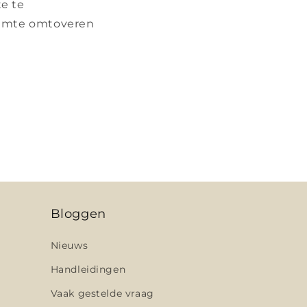
te te
ruimte omtoveren
Bloggen
Nieuws
Handleidingen
Vaak gestelde vraag