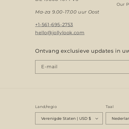
Our P
Ma-za 9.00-17.00 uur Oost
+1-561-695-2753
hello@jollylook.com
Ontvang exclusieve updates in u
E‑mail
Land/regio
Taal
Verenigde Staten | USD $
Nederla