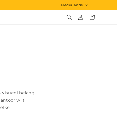
T
Nederlands
a
Inloggen
Winkelwagen
a
l
 visueel belang
antoor wilt
 elke