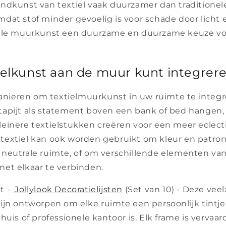
ndkunst van textiel vaak duurzamer dan traditionele
dat stof minder gevoelig is voor schade door licht 
ele muurkunst een duurzame en duurzame keuze voo
ielkunst aan de muur kunt integrer
 manieren om textielmuurkunst in uw ruimte te integr
apijt als statement boven een bank of bed hangen,
einere textielstukken creëren voor een meer eclectis
extiel kan ook worden gebruikt om kleur en patron
neutrale ruimte, of om verschillende elementen van
et elkaar te verbinden.
t -
Jollylook Decoratielijsten
(Set van 10) - Deze veel
en zijn ontworpen om elke ruimte een persoonlijk tintje
huis of professionele kantoor is. Elk frame is vervaa