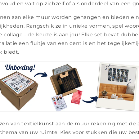
voud en valt op zichzelf of als onderdeel van een gr
unnen aan elke muur worden gehangen en bieden ei
jkheden. Rangschik ze in unieke vormen, spel woo
 collage - de keuze is aan jou! Elke set bevat dubbel
llatie een fluitje van een cent is en het tegelijkertij
k biedt.
ezen van textielkunst aan de muur rekening met de 
chema van uw ruimte. Kies voor stukken die uw be