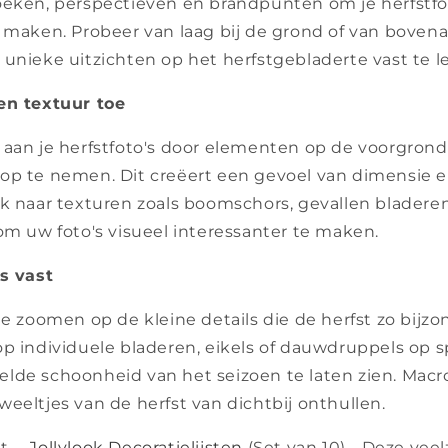
oeken, perspectieven en brandpunten om je herfstfo
 maken. Probeer van laag bij de grond of van bovena
 unieke uitzichten op het herfstgebladerte vast te l
en textuur toe
 aan je herfstfoto's door elementen op de voorgron
op te nemen. Dit creëert een gevoel van dimensie en
ek naar texturen zoals boomschors, gevallen bladeren
om uw foto's visueel interessanter te maken.
ls vast
te zoomen op de kleine details die de herfst zo bijz
op individuele bladeren, eikels of dauwdruppels o
lde schoonheid van het seizoen te laten zien. Macro
eeltjes van de herfst van dichtbij onthullen.
t -
Jollylook Decoratielijsten
(Set van 10) - Deze veel