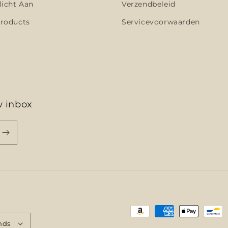
licht Aan
Verzendbeleid
roducts
Servicevoorwaarden
w inbox
Betaalmethoden
nds