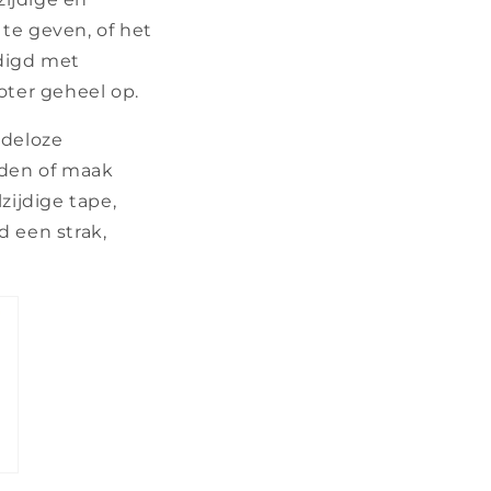
 te geven, of het
rdigd met
oter geheel op.
ndeloze
rden of maak
zijdige tape,
d een strak,