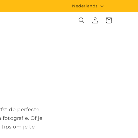
T
Nederlands
a
Inloggen
Winkelwagen
a
l
rfst de perfecte
fotografie. Of je
 tips om je te