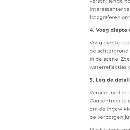
verschillende h
interessanter te
fotograferen om
4. Voeg diepte 
Voeg diepte toe
de achtergrond 
in de scène. Zo
waterreflecties 
5. Leg de detai
Vergeet niet in 
Concentreer je 
om de ingewikke
de verborgen juw
Maak kennis me