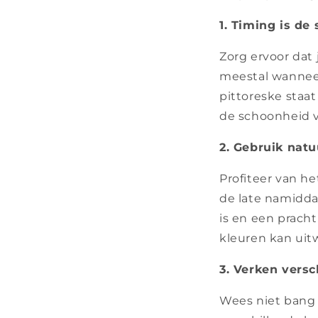
1. Timing is de 
Zorg ervoor dat 
meestal wanneer
pittoreske staat
de schoonheid v
2. Gebruik natuu
Profiteer van he
de late namiddag
is en een prach
kleuren kan uit
3. Verken vers
Wees niet bang 