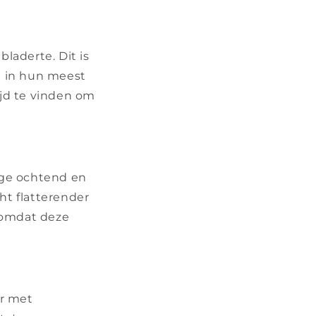
bladerte. Dit is
n in hun meest
ijd te vinden om
oege ochtend en
ht flatterender
, omdat deze
er met