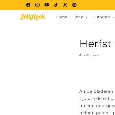
Meteen
naar de
Facebook
Instagram
YouTube
TikTok
X
Pinterest
content
(voorheen
Home
Shop
Tutorials
Twitter)
Herfst 
27 JUNI 2024
Als de bladeren 
tijd om de schoo
nu een doorgewin
helpen prachtig