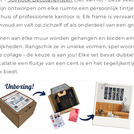
en zijn ontworpen om elke ruimte een persoonlijk tintje
huis of professionele kantoor is. Elk frame is vervaa
voud en valt op zichzelf of als onderdeel van een gr
unnen aan elke muur worden gehangen en bieden ei
jkheden. Rangschik ze in unieke vormen, spel woo
 collage - de keuze is aan jou! Elke set bevat dubbel
llatie een fluitje van een cent is en het tegelijkertij
k biedt.