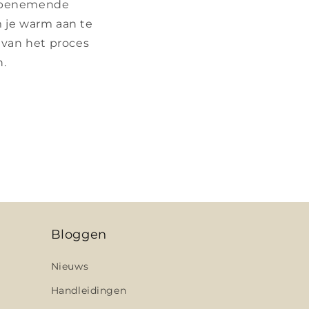
embenemende
m je warm aan te
 van het proces
n.
Bloggen
Nieuws
Handleidingen