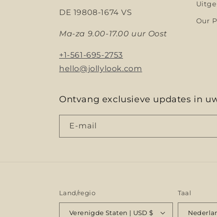
Uitge
DE 19808-1674 VS
Our P
Ma-za 9.00-17.00 uur Oost
+1-561-695-2753
hello@jollylook.com
Ontvang exclusieve updates in u
E‑mail
Land/regio
Taal
Verenigde Staten | USD $
Nederla