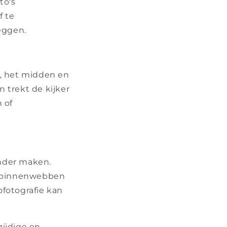
to's
f te
eggen.
d, het midden en
 trekt de kijker
 of
onder maken.
p spinnenwebben
fotografie kan
zijdige en