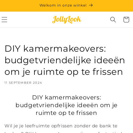
Meteen
Welkom in onze winkel
naar de
content
Winkelwa
DIY kamermakeovers:
budgetvriendelijke ideeën
om je ruimte op te frissen
11 SEPTEMBER 2024
DIY kamermakeovers:
budgetvriendelijke ideeën om je
ruimte op te frissen
Wil je je leefruimte opfrissen zonder de bank te