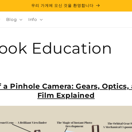
우리 가게에 오신 것을 환영합니다
Blog
Info
look Education
a Pinhole Camera: Gears, Optics,
Film Explained