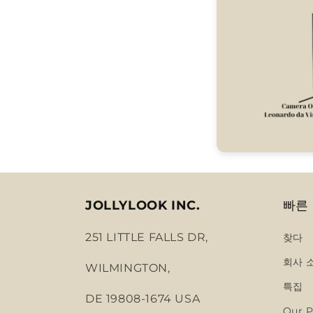
JOLLYLOOK INC.
빠른
251 LITTLE FALLS DR,
찾다
회사 
WILMINGTON,
특집
DE 19808-1674 USA
Our P