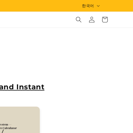
언
한국어
로
어
카
그
트
인
 and Instant