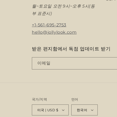
월~토요일 오전 9시~오후 5시(동
부 표준시)
+1-561-695-2753
hello@jollylook.com
받은 편지함에서 독점 업데이트 받기
이메일
국가/지역
언어
미국 | USD $
한국어