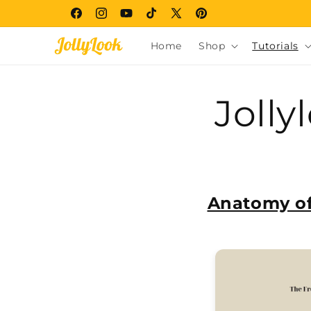
콘텐츠
로 건너
Facebook
Instagram
YouTube
TikTok
X(Twitter)
Pinterest
뛰기
Home
Shop
Tutorials
Jolly
Anatomy of 