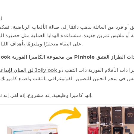
لع
 أو فرد من العائلة يذهب دائمًا إلى صالة الألعاب الرياضية، ففك
أو ملابس تمرين جديدة. ستساعده الهدايا العملية مثل حصيرة اليو
على البقاء متحفزًا وملتزمًا بأهداف اللياقة البدنية الخاصة به.
موعة بناء Jollylook من مجموعة الكاميرا الفورية Pinhole ذات الطراز العتيق
 ذات الأفلام الفورية ذات الثقب ذو
لق العنان لإبداعك مع مجموعة البناء Jollylook
إنها كاميرا وظيفية. إنه مشروع. إنه لغز. إنه نموذج. الكل في واحد.