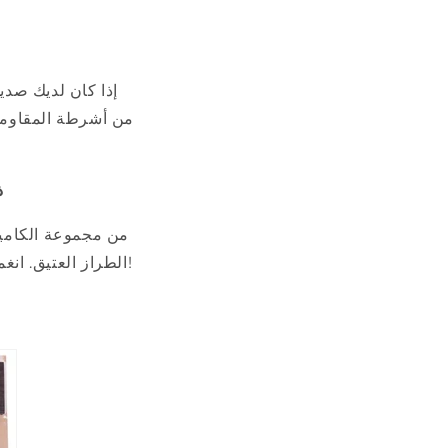
إذا كان لديك صديق
من أشرطة المقاومة 
مج
من مجموعة الكاميرا
الطراز العتيق. انغمس في سحر الحنين للتصوير الفوتوغرافي بالثقب واصنع كاميرتك الصديقة للبيئة يدويًا!