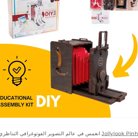
Jollylook Pin
انغمس في عالم التصوير الفوتوغرافي التناظري مع مجموعة كاميرا