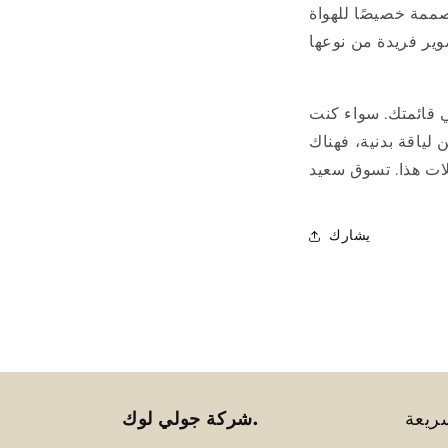
ُصممة خصيصًا للهواة
وير فريدة من نوعها
في قائمتك. سواء كنت
لياقة بدنية، فهناك
يشارك
ريعة
شركة جولي لوك.