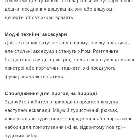
кошиками для гурманів. Такі варіанти, як кустарні сирні
дошки, поєднання вишуканих вин або вишукані
десерти, обов’язково вразять.
Модні технічні аксесуари
Для технічних ентузіастів у вашому списку практичні,
але стильні аксесуари стануть хітом. Розгляньте
бездротові зарядні пристрої, елегантні розумні домашні
пристрої або портативні гаджети, які поєднують
функціональність і стиль.
Спорядження для пригод на природі
Здивуйте любителів природи спорядженням для
наступної ескапади. Міцний туристичний рюкзак,
універсальне туристичне спорядження або портативні
набори для приготування їжі на відкритому повітрі –
чудовий вибір.