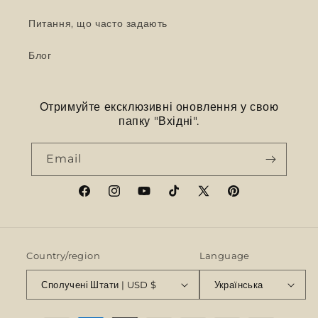
Питання, що часто задають
Блог
Отримуйте ексклюзивні оновлення у свою
папку "Вхідні".
Email
Facebook
Instagram
YouTube
TikTok
X
Pinterest
(Twitter)
Country/region
Language
Сполучені Штати | USD $
Українська