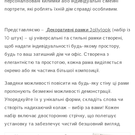
персоналізовані килимки або індивідуальні сімейні
портрети, які роблять їхній дім справді особливим.
Представляємо –
Декоративні рамки Jollylook
(набір із
10 штук) – ці універсальні та стильні рамки створені,
щоб надати індивідуальності будь-якому простору,
будь то ваш затишний дім чи офіс. Створена з
елегантністю та простотою, кожна рама виділяється
окремо або як частина більшої композиції.
Завдяки можливості повісити на будь-яку стіну ці рами
пропонують безмежні можливості демонстрації.
Упорядкуйте їх у унікальні форми, складіть слова чи
створіть надихаючий колаж – вибір за вами! Кожен
набір включає двосторонню стрічку, що полегшує
установку та забезпечує чистий безшовний вигляд.