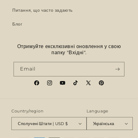
Питання, що часто задають
Блог
Отримуйте ексклюзивні оновлення у свою
папку "Вхідні".
Email
Facebook
Instagram
YouTube
TikTok
X
Pinterest
(Twitter)
Country/region
Language
Сполучені Штати | USD $
Українська