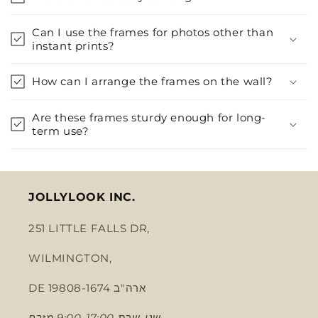
Can I use the frames for photos other than
instant prints?
How can I arrange the frames on the wall?
Are these frames sturdy enough for long-
term use?
JOLLYLOOK INC.
251 LITTLE FALLS DR,
WILMINGTON,
DE 19808-1674 ארה"ב
שני-שבת 9:00-17:00 מזרח