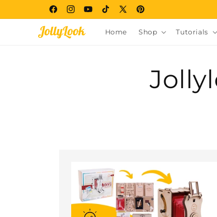
Skip to
Facebook
Instagram
YouTube
TikTok
X
Pinterest
content
(Twitter)
Home
Shop
Tutorials
Jolly