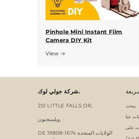
Pinhole Mini Instant Film
Camera DIY Kit
View
ريعة
شركة جولي لوك.
251 LITTLE FALLS DR,
يبحث
ات عنا
ويلمنجتون,
 على
DE 19808-1674 الولايات المتحدة
Our P