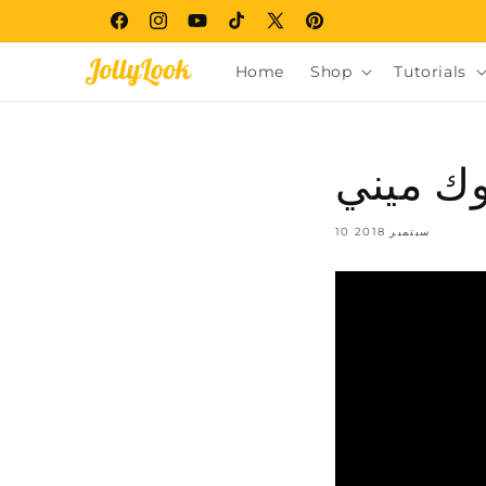
Skip to
Facebook
Instagram
YouTube
TikTok
X
Pinterest
content
(Twitter)
Home
Shop
Tutorials
وك ميني
10 سبتمبر 2018