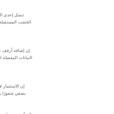
تتمثل إحدى ال
الخشب المستصلحة 
إن إضافة أرفف ع
النباتات المفضلة 
إن الاستثمار ف
يضفي شعورًا بالدفء والرقي على منزلك. اختر أثاثًا من الخشب الصلب من أجل المتانة وطول العمر.