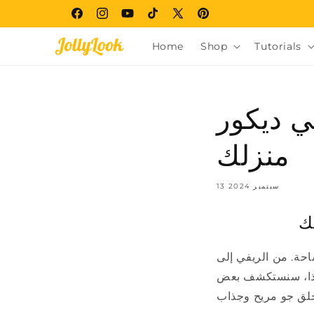
Skip to
Facebook
Instagram
YouTube
TikTok
X
Pinterest
content
(Twitter)
Home
Shop
Tutorials
ي ديكور
منزلك
13 سبتمبر 2024
ك
حة. من الريفي إلى
هذا، سنستكشف بعض