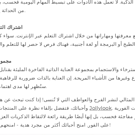
 الذكية. لا تعمل هذه الأدوات على تبسيط المهام اليومية فحسب، 
من الحداثة إلى مساحة معيشتها.
5. اشتراك ال
معرفتها ومهاراتها من خلال اشتراك التعلم عبر الإنترنت. سواء ك
6. مجمو
رخاء والاستجمام بمجموعة العناية الذاتية الفاخرة المليئة بقناب
وغيرها من الأشياء المريحة. إن العناية بالذات ضرورية للرفاهية 
ستُظهِر لها مدى اهتمامك بصحتها وسعادتها.
مثالي لنشر الفرح والعواطف التي لا تُنسى! إذا كنت تبحث عن هد
. لا تعد الكاميرات الفورية
Jollylook
وأحبائك، فتفضل بإلقاء نظرة على المنتجات المذهلة على موقع
على الفور. امنح أحبائك أكثر من مجرد هدية - امنحهم سحر خلق الذكريات!