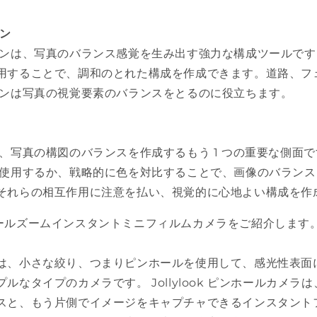
イン
インは、写真のバランス感覚を生み出す強力な構成ツールで
用することで、調和のとれた構成を作成できます。道路、フ
インは写真の視覚要素のバランスをとるのに役立ちます。
は、写真の構図のバランスを作成するもう 1 つの重要な側面
を使用するか、戦略的に色を対比することで、画像のバラン
それらの相互作用に注意を払い、視覚的に心地よい構成を作
ールズームインスタントミニフィルムカメラをご紹介します
は、小さな絞り、つまりピンホールを使用して、感光性表面
ルなタイプのカメラです。 Jollylook ピンホールカメラ
スと、もう片側でイメージをキャプチャできるインスタント