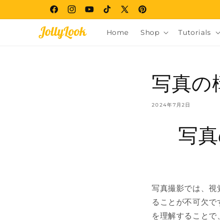
コンテ
ンツに
Facebook
Instagram
YouTube
TikTok
X
Pinterest
進む
(Twitter)
Home
Shop
Tutorials
写真の
2024年7月2日
写真
写真撮影では、視
ることが不可欠で
を理解することで