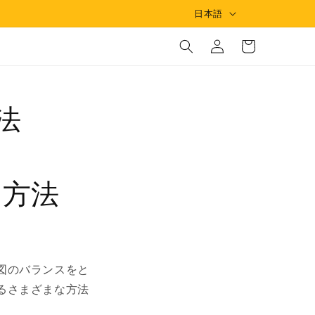
言
日本語
ロ
カ
語
グ
ー
イ
ト
ン
法
る方法
図のバランスをと
るさまざまな方法