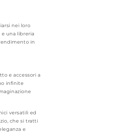
arsi nei loro
 e una libreria
pprendimento in
tto e accessori a
no infinite
immaginazione
ici versatili ed
o, che si tratti
 eleganza e