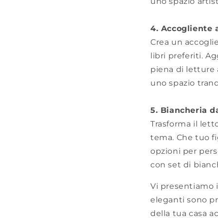
uno spazio artis
4. Accogliente 
Crea un accoglie
libri preferiti.
piena di letture
uno spazio tranq
5. Biancheria d
Trasforma il let
tema. Che tuo fig
opzioni per pers
con set di bianch
Vi presentiamo 
eleganti sono pr
della tua casa a