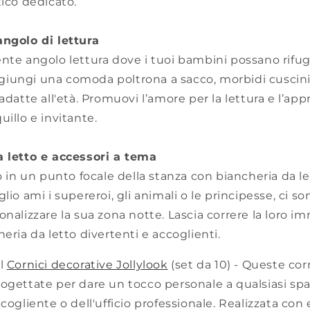
tico dedicato.
angolo di lettura
nte angolo lettura dove i tuoi bambini possano rifugi
 Aggiungi una comoda poltrona a sacco, morbidi cuscini
 adatte all'età. Promuovi l’amore per la lettura e l’a
uillo e invitante.
a letto e accessori a tema
to in un punto focale della stanza con biancheria da le
lio ami i supereroi, gli animali o le principesse, ci so
onalizzare la sua zona notte. Lascia correre la loro 
eria da letto divertenti e accoglienti.
il
Cornici decorative Jollylook
(set da 10) - Queste corn
ogettate per dare un tocco personale a qualsiasi spazi
ccogliente o dell'ufficio professionale. Realizzata con