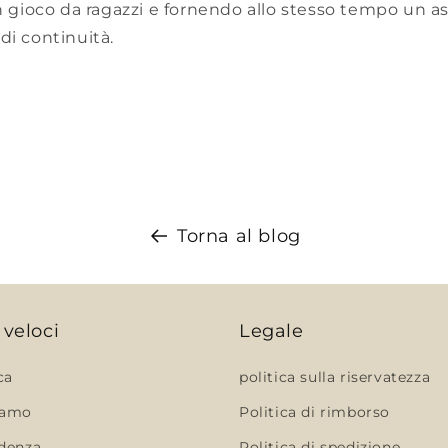
un gioco da ragazzi e fornendo allo stesso tempo un a
di continuità.
Torna al blog
 veloci
Legale
ca
politica sulla riservatezza
iamo
Politica di rimborso
idenza
Politica di spedizione