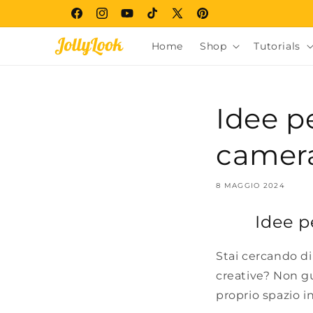
Vai
direttamente
Facebook
Instagram
YouTube
TikTok
X
Pinterest
ai contenuti
(Twitter)
Home
Shop
Tutorials
Idee p
camera
8 MAGGIO 2024
Idee p
Stai cercando di
creative? Non gu
proprio spazio i