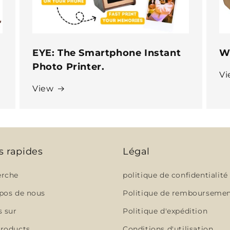
EYE: The Smartphone Instant
W
Photo Printer.
Vi
View
s rapides
Légal
erche
politique de confidentialité
pos de nous
Politique de rembourseme
s sur
Politique d'expédition
roducts
Conditions d'utilisation