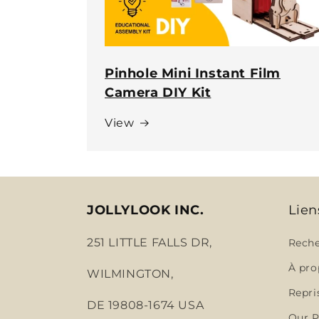
Pinhole Mini Instant Film
Camera DIY Kit
View
JOLLYLOOK INC.
Lien
251 LITTLE FALLS DR,
Rech
À pro
WILMINGTON,
Repri
DE 19808-1674 USA
Our P