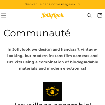
et
Bienvenue dans notre magasin
passer
au
contenu
Panie
Communauté
In Jollylook we design and handcraft vintage-
looking, but modern instant film cameras and
DIY kits using a combination of biodegradable
materials and modern electronics!